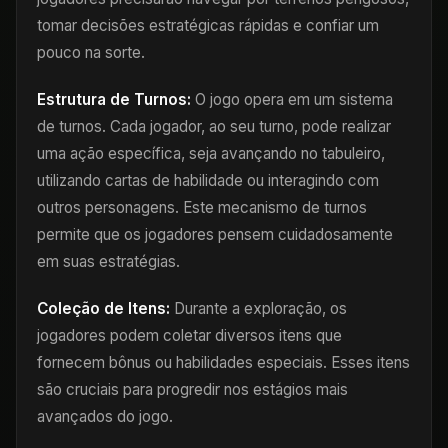
tomar decisões estratégicas rápidas e confiar um
pouco na sorte.
Estrutura de Turnos:
O jogo opera em um sistema
de turnos. Cada jogador, ao seu turno, pode realizar
uma ação específica, seja avançando no tabuleiro,
utilizando cartas de habilidade ou interagindo com
outros personagens. Este mecanismo de turnos
permite que os jogadores pensem cuidadosamente
em suas estratégias.
Coleção de Itens:
Durante a exploração, os
jogadores podem coletar diversos itens que
fornecem bônus ou habilidades especiais. Esses itens
são cruciais para progredir nos estágios mais
avançados do jogo.