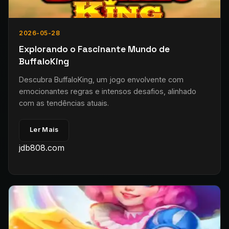
2026-05-28
Explorando o Fascinante Mundo de
BuffaloKing
Descubra BuffaloKing, um jogo envolvente com
emocionantes regras e intensos desafios, alinhado
com as tendências atuais.
Ler Mais
jdb808.com