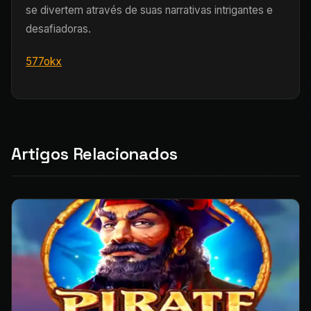
se divertem através de suas narrativas intrigantes e
desafiadoras.
577okx
Artigos Relacionados