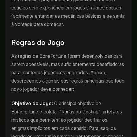
aqueles sem experiência em jogos similares possam
facilmente entender as mecânicas básicas e se sentir
à vontade para começar.
Regras do Jogo
As regras de BoneFortune foram desenvolvidas para
serem acessíveis, mas suficientemente desafiadoras
para manter os jogadores engajados. Abaixo,
descrevemos algumas das regras principais que todo
novo jogador deve conhecer:
Objetivo do Jogo:
O principal objetivo de
BoneFortune é coletar "Runas do Destino", artefatos
místicos que permitem ao jogador decifrar os
enigmas implícitos em cada cenário. Para isso, os
jogadores precisarão navegar por terrenos perigosos,