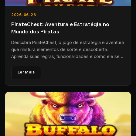
2026-06-26
PirateChest: Aventura e Estratégia no
Mundo dos Piratas
Descubra PirateChest, o jogo de estratégia e aventura
que mistura elementos de sorte e descoberta.
Aprenda suas regras, funcionalidades e como ele se
relaciona com eventos atuais.
Ler Mais