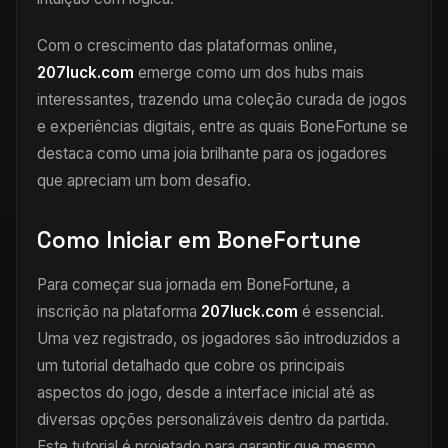
Com o crescimento das plataformas online,
207luck.com
emerge como um dos hubs mais
interessantes, trazendo uma coleção curada de jogos
e experiências digitais, entre as quais BoneFortune se
destaca como uma joia brilhante para os jogadores
que apreciam um bom desafio.
Como Iniciar em BoneFortune
Para começar sua jornada em BoneFortune, a
inscrição na plataforma
207luck.com
é essencial.
Uma vez registrado, os jogadores são introduzidos a
um tutorial detalhado que cobre os principais
aspectos do jogo, desde a interface inicial até as
diversas opções personalizáveis dentro da partida.
Este tutorial é projetado para garantir que mesmo