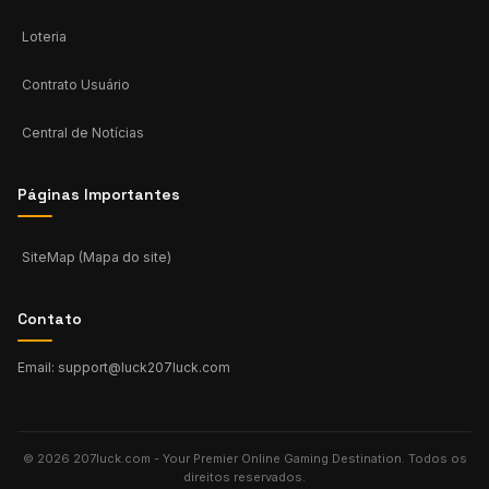
Loteria
Contrato Usuário
Central de Notícias
Páginas Importantes
SiteMap (Mapa do site)
Contato
Email: support@luck207luck.com
© 2026 207luck.com - Your Premier Online Gaming Destination. Todos os
direitos reservados.