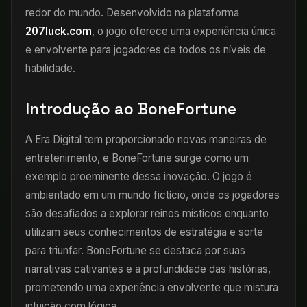
redor do mundo. Desenvolvido na plataforma
207luck.com
, o jogo oferece uma experiência única
e envolvente para jogadores de todos os níveis de
habilidade.
Introdução ao BoneFortune
A Era Digital tem proporcionado novas maneiras de
entretenimento, e BoneFortune surge como um
exemplo proeminente dessa inovação. O jogo é
ambientado em um mundo fictício, onde os jogadores
são desafiados a explorar reinos místicos enquanto
utilizam seus conhecimentos de estratégia e sorte
para triunfar. BoneFortune se destaca por suas
narrativas cativantes e a profundidade das histórias,
prometendo uma experiência envolvente que mistura
intuição com lógica.