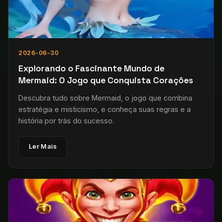
2026-06-30
Explorando o Fascinante Mundo de
Mermaid: O Jogo que Conquista Corações
Descubra tudo sobre Mermaid, o jogo que combina
estratégia e misticismo, e conheça suas regras e a
história por trás do sucesso.
Ler Mais