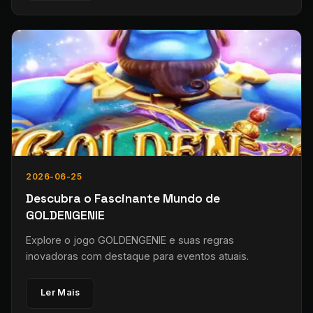
2026-06-25
Descubra o Fascinante Mundo de
GOLDENGENIE
Explore o jogo GOLDENGENIE e suas regras
inovadoras com destaque para eventos atuais.
Ler Mais