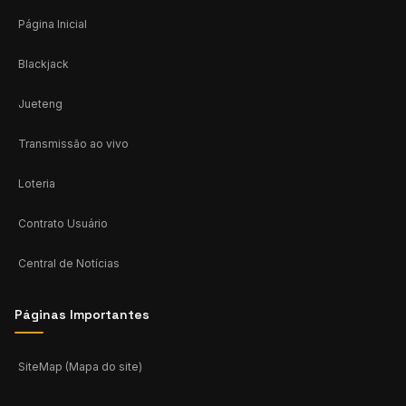
Página Inicial
Blackjack
Jueteng
Transmissão ao vivo
Loteria
Contrato Usuário
Central de Notícias
Páginas Importantes
SiteMap (Mapa do site)