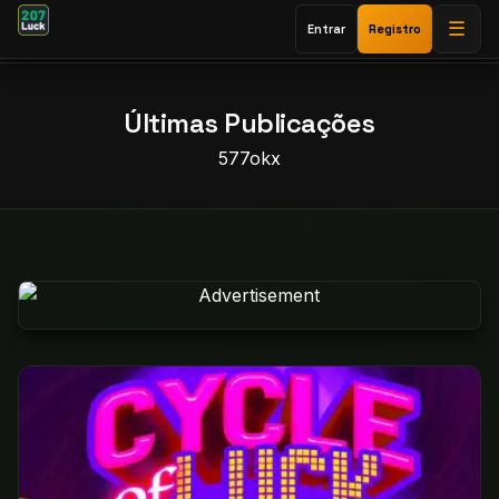
☰
Entrar
Registro
Início
Últimas Publicações
Blackjack
577okx
Jueteng
Transmissão ao vivo
Loteria
Contrato Usuário
Central de Notícias