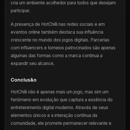
cria um ambiente acolhedor para todos que desejam
participar.
A presença de HotChilli nas redes sociais e em
eventos online também destaca sua influência
crescente no mundo dos jogos digitais. Parcerias
com influencers e torneios patrocinados são apenas
algumas das formas como a marca continua a
expandir seu alcance.
Conclusão
HotChilli não é apenas mais um jogo, mas sim um
fenômeno em evolução que captura a essência do
entretenimento digital moderno. Através de seus
elementos únicos e a interação contínua da
comunidade, ele promete permanecer relevante e