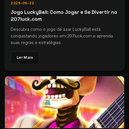
2026-06-22
Jogo LuckyBall: Como Jogar e Se Divertir no
207luck.com
Descubra como o jogo de azar LuckyBall está
conquistando jogadores em 207luck.com e aprenda
suas regras e estratégias.
Ler Mais