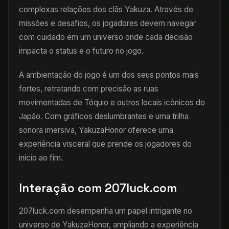
complexas relações dos clãs Yakuza. Através de
missões e desafios, os jogadores devem navegar
com cuidado em um universo onde cada decisão
impacta o status e o futuro no jogo.
A ambientação do jogo é um dos seus pontos mais
fortes, retratando com precisão as ruas
movimentadas de Tóquio e outros locais icônicos do
Japão. Com gráficos deslumbrantes e uma trilha
sonora imersiva, YakuzaHonor oferece uma
experiência visceral que prende os jogadores do
início ao fim.
Interação com 207luck.com
207luck.com desempenha um papel intrigante no
universo de YakuzaHonor, ampliando a experiência