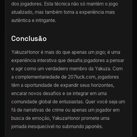
dos jogadores. Esta técnica não só mantém o jogo
atualizado, mas também torna a experiência mais
autêntica e intrigante.
Conclusão
YakuzaHonor é mais do que apenas um jogo; é uma
experiência interativa que desafia jogadores a pensar
e agir como um verdadeiro membro da Yakuza. Com
a complementariedade de 207luck.com, jogadores
têm a oportunidade de expandir seus horizontes,
encarar novos desafios e se integrar em uma
comunidade global de entusiastas. Quer você seja um
fã de narrativas de crime ou apenas um jogador em
busca de emoção, YakuzaHonor promete uma
jornada inesquecível no submundo japonês.