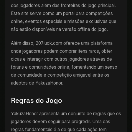
dos jogadores além das fronteiras do jogo principal.
Este site serve como um portal para competições
online, eventos especiais e missões exclusivas que
não estão disponíveis na versão offline do jogo.
Além disso, 207luck.com oferece uma plataforma
onde jogadores podem comprar itens raros, obter
dicas e interagir com outros jogadores através de
fóruns e comunidades online, fomentando um senso
de comunidade e competição amigável entre os
adeptos de YakuzaHonor.
Regras do Jogo
YakuzaHonor apresenta um conjunto de regras que os
jogadores devem seguir para progredir. Uma das
regras fundamentais é a de que cada ação tem